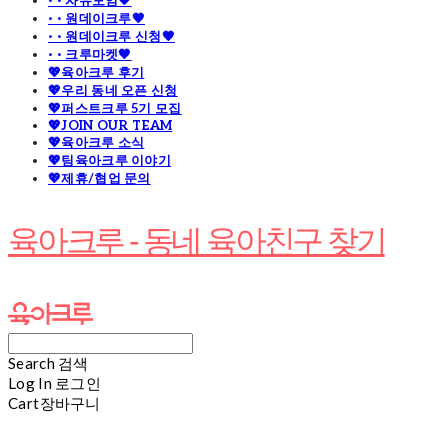
· · 자유모임🧡
· · 원데이크루🧡
· · 원데이크루 신청🧡
· · 크루마켓🧡
💖육아크루 후기
💖우리 동네 오픈 신청
💖퍼스트크루 5기 모집
💖JOIN OUR TEAM
💖육아크루 소식
💖팀육아크루 이야기
💖제휴/협업 문의
육아크루 - 동네 육아친구 찾기
Search
검색
Log In
로그인
Cart
장바구니