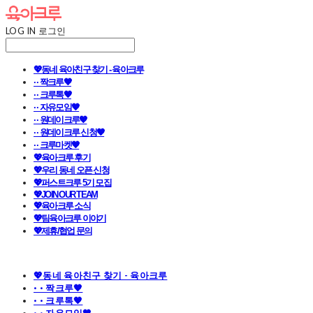
LOG IN
로그인
💖동네 육아친구 찾기 - 육아크루
· · 짝크루🧡
· · 크루톡🧡
· · 자유모임🧡
· · 원데이크루🧡
· · 원데이크루 신청🧡
· · 크루마켓🧡
💖육아크루 후기
💖우리 동네 오픈 신청
💖퍼스트크루 5기 모집
💖JOIN OUR TEAM
💖육아크루 소식
💖팀육아크루 이야기
💖제휴/협업 문의
💖동네 육아친구 찾기 - 육아크루
· · 짝크루🧡
· · 크루톡🧡