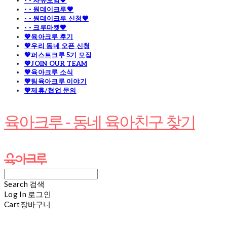
· · 자유모임🧡
· · 원데이크루🧡
· · 원데이크루 신청🧡
· · 크루마켓🧡
💖육아크루 후기
💖우리 동네 오픈 신청
💖퍼스트크루 5기 모집
💖JOIN OUR TEAM
💖육아크루 소식
💖팀육아크루 이야기
💖제휴/협업 문의
육아크루 - 동네 육아친구 찾기
Search
검색
Log In
로그인
Cart
장바구니