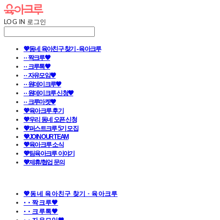
LOG IN
로그인
💖동네 육아친구 찾기 - 육아크루
· · 짝크루🧡
· · 크루톡🧡
· · 자유모임🧡
· · 원데이크루🧡
· · 원데이크루 신청🧡
· · 크루마켓🧡
💖육아크루 후기
💖우리 동네 오픈 신청
💖퍼스트크루 5기 모집
💖JOIN OUR TEAM
💖육아크루 소식
💖팀육아크루 이야기
💖제휴/협업 문의
💖동네 육아친구 찾기 - 육아크루
· · 짝크루🧡
· · 크루톡🧡