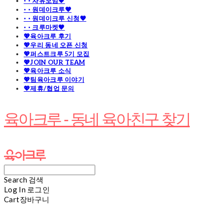
· · 자유모임🧡
· · 원데이크루🧡
· · 원데이크루 신청🧡
· · 크루마켓🧡
💖육아크루 후기
💖우리 동네 오픈 신청
💖퍼스트크루 5기 모집
💖JOIN OUR TEAM
💖육아크루 소식
💖팀육아크루 이야기
💖제휴/협업 문의
육아크루 - 동네 육아친구 찾기
Search
검색
Log In
로그인
Cart
장바구니