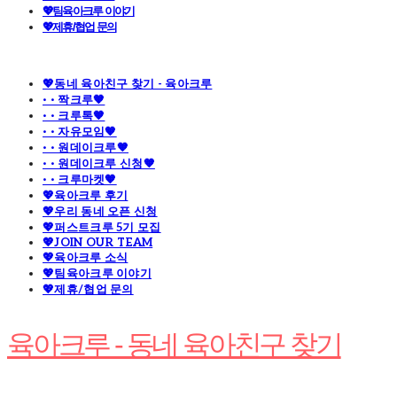
💖팀육아크루 이야기
💖제휴/협업 문의
💖동네 육아친구 찾기 - 육아크루
· · 짝크루🧡
· · 크루톡🧡
· · 자유모임🧡
· · 원데이크루🧡
· · 원데이크루 신청🧡
· · 크루마켓🧡
💖육아크루 후기
💖우리 동네 오픈 신청
💖퍼스트크루 5기 모집
💖JOIN OUR TEAM
💖육아크루 소식
💖팀육아크루 이야기
💖제휴/협업 문의
육아크루 - 동네 육아친구 찾기