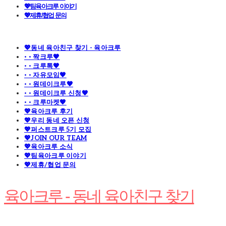
💖팀육아크루 이야기
💖제휴/협업 문의
💖동네 육아친구 찾기 - 육아크루
· · 짝크루🧡
· · 크루톡🧡
· · 자유모임🧡
· · 원데이크루🧡
· · 원데이크루 신청🧡
· · 크루마켓🧡
💖육아크루 후기
💖우리 동네 오픈 신청
💖퍼스트크루 5기 모집
💖JOIN OUR TEAM
💖육아크루 소식
💖팀육아크루 이야기
💖제휴/협업 문의
육아크루 - 동네 육아친구 찾기