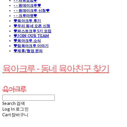
· · 자유모임🧡
· · 원데이크루🧡
· · 원데이크루 신청🧡
· · 크루마켓🧡
💖육아크루 후기
💖우리 동네 오픈 신청
💖퍼스트크루 5기 모집
💖JOIN OUR TEAM
💖육아크루 소식
💖팀육아크루 이야기
💖제휴/협업 문의
육아크루 - 동네 육아친구 찾기
Search
검색
Log In
로그인
Cart
장바구니