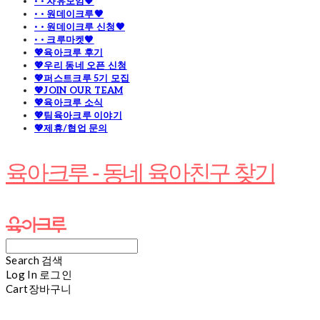
· · 자유모임🧡
· · 원데이크루🧡
· · 원데이크루 신청🧡
· · 크루마켓🧡
💖육아크루 후기
💖우리 동네 오픈 신청
💖퍼스트크루 5기 모집
💖JOIN OUR TEAM
💖육아크루 소식
💖팀육아크루 이야기
💖제휴/협업 문의
육아크루 - 동네 육아친구 찾기
Search
검색
Log In
로그인
Cart
장바구니