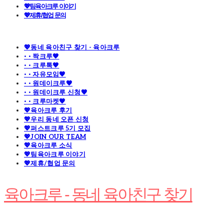
💖팀육아크루 이야기
💖제휴/협업 문의
💖동네 육아친구 찾기 - 육아크루
· · 짝크루🧡
· · 크루톡🧡
· · 자유모임🧡
· · 원데이크루🧡
· · 원데이크루 신청🧡
· · 크루마켓🧡
💖육아크루 후기
💖우리 동네 오픈 신청
💖퍼스트크루 5기 모집
💖JOIN OUR TEAM
💖육아크루 소식
💖팀육아크루 이야기
💖제휴/협업 문의
육아크루 - 동네 육아친구 찾기