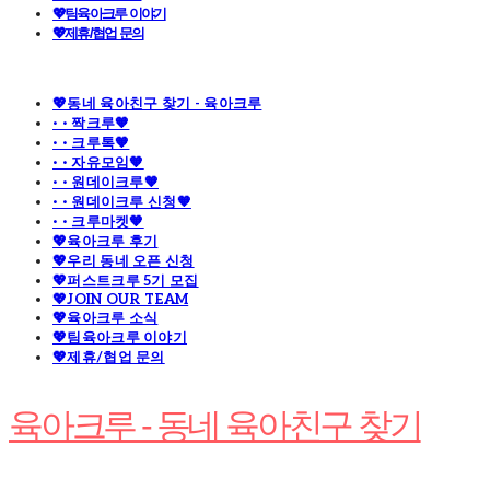
💖팀육아크루 이야기
💖제휴/협업 문의
💖동네 육아친구 찾기 - 육아크루
· · 짝크루🧡
· · 크루톡🧡
· · 자유모임🧡
· · 원데이크루🧡
· · 원데이크루 신청🧡
· · 크루마켓🧡
💖육아크루 후기
💖우리 동네 오픈 신청
💖퍼스트크루 5기 모집
💖JOIN OUR TEAM
💖육아크루 소식
💖팀육아크루 이야기
💖제휴/협업 문의
육아크루 - 동네 육아친구 찾기