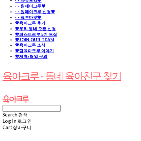
· · 자유모임🧡
· · 원데이크루🧡
· · 원데이크루 신청🧡
· · 크루마켓🧡
💖육아크루 후기
💖우리 동네 오픈 신청
💖퍼스트크루 5기 모집
💖JOIN OUR TEAM
💖육아크루 소식
💖팀육아크루 이야기
💖제휴/협업 문의
육아크루 - 동네 육아친구 찾기
Search
검색
Log In
로그인
Cart
장바구니