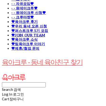
· · 자유모임🧡
· · 원데이크루🧡
· · 원데이크루 신청🧡
· · 크루마켓🧡
💖육아크루 후기
💖우리 동네 오픈 신청
💖퍼스트크루 5기 모집
💖JOIN OUR TEAM
💖육아크루 소식
💖팀육아크루 이야기
💖제휴/협업 문의
육아크루 - 동네 육아친구 찾기
Search
검색
Log In
로그인
Cart
장바구니