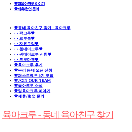
💖팀육아크루 이야기
💖제휴/협업 문의
💖동네 육아친구 찾기 - 육아크루
· · 짝크루🧡
· · 크루톡🧡
· · 자유모임🧡
· · 원데이크루🧡
· · 원데이크루 신청🧡
· · 크루마켓🧡
💖육아크루 후기
💖우리 동네 오픈 신청
💖퍼스트크루 5기 모집
💖JOIN OUR TEAM
💖육아크루 소식
💖팀육아크루 이야기
💖제휴/협업 문의
육아크루 - 동네 육아친구 찾기