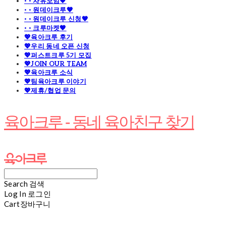
· · 자유모임🧡
· · 원데이크루🧡
· · 원데이크루 신청🧡
· · 크루마켓🧡
💖육아크루 후기
💖우리 동네 오픈 신청
💖퍼스트크루 5기 모집
💖JOIN OUR TEAM
💖육아크루 소식
💖팀육아크루 이야기
💖제휴/협업 문의
육아크루 - 동네 육아친구 찾기
Search
검색
Log In
로그인
Cart
장바구니