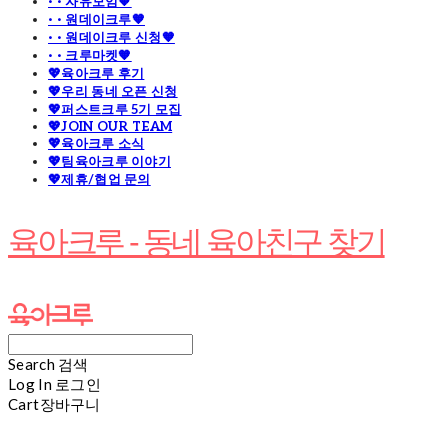
· · 자유모임🧡
· · 원데이크루🧡
· · 원데이크루 신청🧡
· · 크루마켓🧡
💖육아크루 후기
💖우리 동네 오픈 신청
💖퍼스트크루 5기 모집
💖JOIN OUR TEAM
💖육아크루 소식
💖팀육아크루 이야기
💖제휴/협업 문의
육아크루 - 동네 육아친구 찾기
Search
검색
Log In
로그인
Cart
장바구니