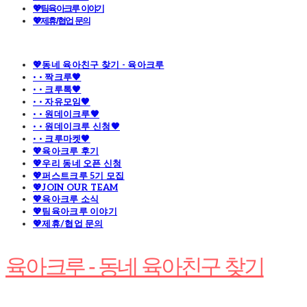
💖팀육아크루 이야기
💖제휴/협업 문의
💖동네 육아친구 찾기 - 육아크루
· · 짝크루🧡
· · 크루톡🧡
· · 자유모임🧡
· · 원데이크루🧡
· · 원데이크루 신청🧡
· · 크루마켓🧡
💖육아크루 후기
💖우리 동네 오픈 신청
💖퍼스트크루 5기 모집
💖JOIN OUR TEAM
💖육아크루 소식
💖팀육아크루 이야기
💖제휴/협업 문의
육아크루 - 동네 육아친구 찾기