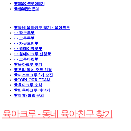
💖팀육아크루 이야기
💖제휴/협업 문의
💖동네 육아친구 찾기 - 육아크루
· · 짝크루🧡
· · 크루톡🧡
· · 자유모임🧡
· · 원데이크루🧡
· · 원데이크루 신청🧡
· · 크루마켓🧡
💖육아크루 후기
💖우리 동네 오픈 신청
💖퍼스트크루 5기 모집
💖JOIN OUR TEAM
💖육아크루 소식
💖팀육아크루 이야기
💖제휴/협업 문의
육아크루 - 동네 육아친구 찾기