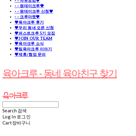
· · 자유모임🧡
· · 원데이크루🧡
· · 원데이크루 신청🧡
· · 크루마켓🧡
💖육아크루 후기
💖우리 동네 오픈 신청
💖퍼스트크루 5기 모집
💖JOIN OUR TEAM
💖육아크루 소식
💖팀육아크루 이야기
💖제휴/협업 문의
육아크루 - 동네 육아친구 찾기
Search
검색
Log In
로그인
Cart
장바구니