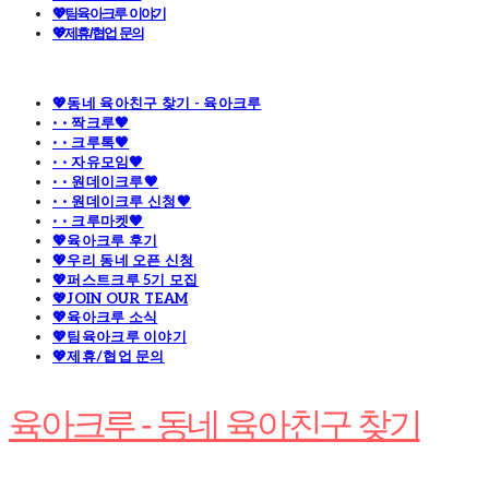
💖팀육아크루 이야기
💖제휴/협업 문의
💖동네 육아친구 찾기 - 육아크루
· · 짝크루🧡
· · 크루톡🧡
· · 자유모임🧡
· · 원데이크루🧡
· · 원데이크루 신청🧡
· · 크루마켓🧡
💖육아크루 후기
💖우리 동네 오픈 신청
💖퍼스트크루 5기 모집
💖JOIN OUR TEAM
💖육아크루 소식
💖팀육아크루 이야기
💖제휴/협업 문의
육아크루 - 동네 육아친구 찾기