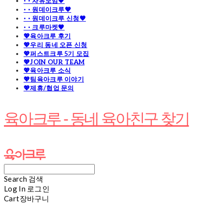
· · 자유모임🧡
· · 원데이크루🧡
· · 원데이크루 신청🧡
· · 크루마켓🧡
💖육아크루 후기
💖우리 동네 오픈 신청
💖퍼스트크루 5기 모집
💖JOIN OUR TEAM
💖육아크루 소식
💖팀육아크루 이야기
💖제휴/협업 문의
육아크루 - 동네 육아친구 찾기
Search
검색
Log In
로그인
Cart
장바구니