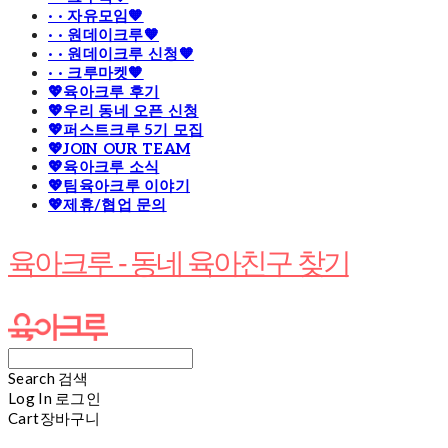
· · 자유모임🧡
· · 원데이크루🧡
· · 원데이크루 신청🧡
· · 크루마켓🧡
💖육아크루 후기
💖우리 동네 오픈 신청
💖퍼스트크루 5기 모집
💖JOIN OUR TEAM
💖육아크루 소식
💖팀육아크루 이야기
💖제휴/협업 문의
육아크루 - 동네 육아친구 찾기
Search
검색
Log In
로그인
Cart
장바구니