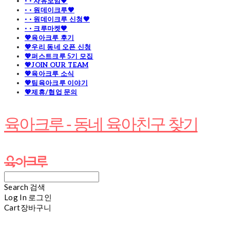
· · 자유모임🧡
· · 원데이크루🧡
· · 원데이크루 신청🧡
· · 크루마켓🧡
💖육아크루 후기
💖우리 동네 오픈 신청
💖퍼스트크루 5기 모집
💖JOIN OUR TEAM
💖육아크루 소식
💖팀육아크루 이야기
💖제휴/협업 문의
육아크루 - 동네 육아친구 찾기
Search
검색
Log In
로그인
Cart
장바구니