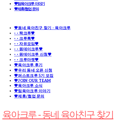
💖팀육아크루 이야기
💖제휴/협업 문의
💖동네 육아친구 찾기 - 육아크루
· · 짝크루🧡
· · 크루톡🧡
· · 자유모임🧡
· · 원데이크루🧡
· · 원데이크루 신청🧡
· · 크루마켓🧡
💖육아크루 후기
💖우리 동네 오픈 신청
💖퍼스트크루 5기 모집
💖JOIN OUR TEAM
💖육아크루 소식
💖팀육아크루 이야기
💖제휴/협업 문의
육아크루 - 동네 육아친구 찾기