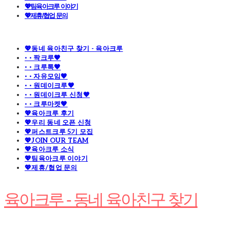
💖팀육아크루 이야기
💖제휴/협업 문의
💖동네 육아친구 찾기 - 육아크루
· · 짝크루🧡
· · 크루톡🧡
· · 자유모임🧡
· · 원데이크루🧡
· · 원데이크루 신청🧡
· · 크루마켓🧡
💖육아크루 후기
💖우리 동네 오픈 신청
💖퍼스트크루 5기 모집
💖JOIN OUR TEAM
💖육아크루 소식
💖팀육아크루 이야기
💖제휴/협업 문의
육아크루 - 동네 육아친구 찾기