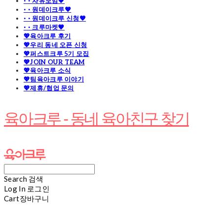
· · 자유모임🧡
· · 원데이크루🧡
· · 원데이크루 신청🧡
· · 크루마켓🧡
💖육아크루 후기
💖우리 동네 오픈 신청
💖퍼스트크루 5기 모집
💖JOIN OUR TEAM
💖육아크루 소식
💖팀육아크루 이야기
💖제휴/협업 문의
육아크루 - 동네 육아친구 찾기
Search
검색
Log In
로그인
Cart
장바구니