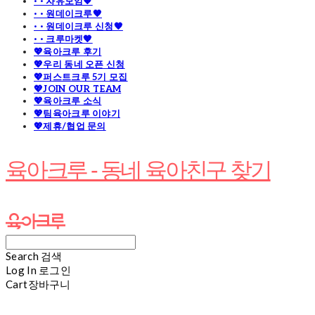
· · 자유모임🧡
· · 원데이크루🧡
· · 원데이크루 신청🧡
· · 크루마켓🧡
💖육아크루 후기
💖우리 동네 오픈 신청
💖퍼스트크루 5기 모집
💖JOIN OUR TEAM
💖육아크루 소식
💖팀육아크루 이야기
💖제휴/협업 문의
육아크루 - 동네 육아친구 찾기
Search
검색
Log In
로그인
Cart
장바구니