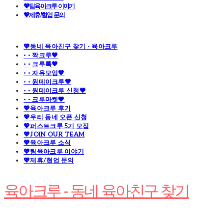
💖팀육아크루 이야기
💖제휴/협업 문의
💖동네 육아친구 찾기 - 육아크루
· · 짝크루🧡
· · 크루톡🧡
· · 자유모임🧡
· · 원데이크루🧡
· · 원데이크루 신청🧡
· · 크루마켓🧡
💖육아크루 후기
💖우리 동네 오픈 신청
💖퍼스트크루 5기 모집
💖JOIN OUR TEAM
💖육아크루 소식
💖팀육아크루 이야기
💖제휴/협업 문의
육아크루 - 동네 육아친구 찾기