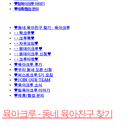
💖팀육아크루 이야기
💖제휴/협업 문의
💖동네 육아친구 찾기 - 육아크루
· · 짝크루🧡
· · 크루톡🧡
· · 자유모임🧡
· · 원데이크루🧡
· · 원데이크루 신청🧡
· · 크루마켓🧡
💖육아크루 후기
💖우리 동네 오픈 신청
💖퍼스트크루 5기 모집
💖JOIN OUR TEAM
💖육아크루 소식
💖팀육아크루 이야기
💖제휴/협업 문의
육아크루 - 동네 육아친구 찾기