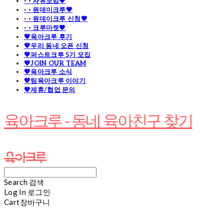
· · 자유모임🧡
· · 원데이크루🧡
· · 원데이크루 신청🧡
· · 크루마켓🧡
💖육아크루 후기
💖우리 동네 오픈 신청
💖퍼스트크루 5기 모집
💖JOIN OUR TEAM
💖육아크루 소식
💖팀육아크루 이야기
💖제휴/협업 문의
육아크루 - 동네 육아친구 찾기
Search
검색
Log In
로그인
Cart
장바구니