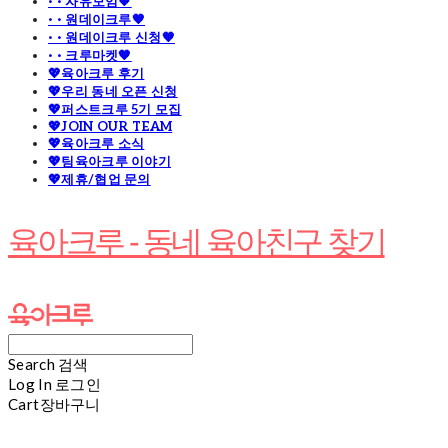
· · 자유모임🧡
· · 원데이크루🧡
· · 원데이크루 신청🧡
· · 크루마켓🧡
💖육아크루 후기
💖우리 동네 오픈 신청
💖퍼스트크루 5기 모집
💖JOIN OUR TEAM
💖육아크루 소식
💖팀육아크루 이야기
💖제휴/협업 문의
육아크루 - 동네 육아친구 찾기
Search
검색
Log In
로그인
Cart
장바구니