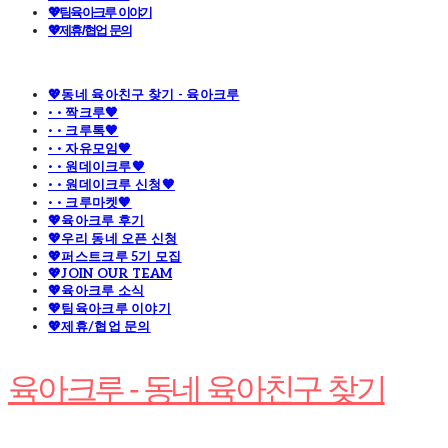
💖팀육아크루 이야기
💖제휴/협업 문의
💖동네 육아친구 찾기 - 육아크루
· · 짝크루🧡
· · 크루톡🧡
· · 자유모임🧡
· · 원데이크루🧡
· · 원데이크루 신청🧡
· · 크루마켓🧡
💖육아크루 후기
💖우리 동네 오픈 신청
💖퍼스트크루 5기 모집
💖JOIN OUR TEAM
💖육아크루 소식
💖팀육아크루 이야기
💖제휴/협업 문의
육아크루 - 동네 육아친구 찾기