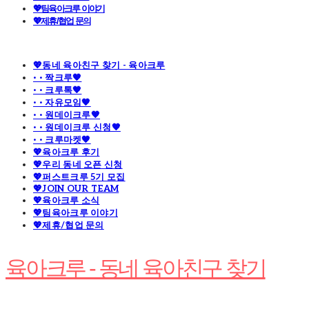
💖팀육아크루 이야기
💖제휴/협업 문의
💖동네 육아친구 찾기 - 육아크루
· · 짝크루🧡
· · 크루톡🧡
· · 자유모임🧡
· · 원데이크루🧡
· · 원데이크루 신청🧡
· · 크루마켓🧡
💖육아크루 후기
💖우리 동네 오픈 신청
💖퍼스트크루 5기 모집
💖JOIN OUR TEAM
💖육아크루 소식
💖팀육아크루 이야기
💖제휴/협업 문의
육아크루 - 동네 육아친구 찾기