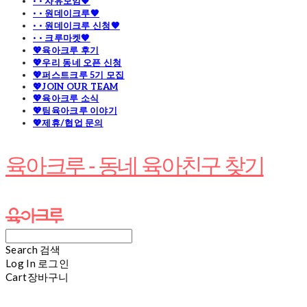
· · 자유모임🧡
· · 원데이크루🧡
· · 원데이크루 신청🧡
· · 크루마켓🧡
💖육아크루 후기
💖우리 동네 오픈 신청
💖퍼스트크루 5기 모집
💖JOIN OUR TEAM
💖육아크루 소식
💖팀육아크루 이야기
💖제휴/협업 문의
육아크루 - 동네 육아친구 찾기
Search
검색
Log In
로그인
Cart
장바구니