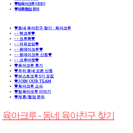
💖팀육아크루 이야기
💖제휴/협업 문의
💖동네 육아친구 찾기 - 육아크루
· · 짝크루🧡
· · 크루톡🧡
· · 자유모임🧡
· · 원데이크루🧡
· · 원데이크루 신청🧡
· · 크루마켓🧡
💖육아크루 후기
💖우리 동네 오픈 신청
💖퍼스트크루 5기 모집
💖JOIN OUR TEAM
💖육아크루 소식
💖팀육아크루 이야기
💖제휴/협업 문의
육아크루 - 동네 육아친구 찾기