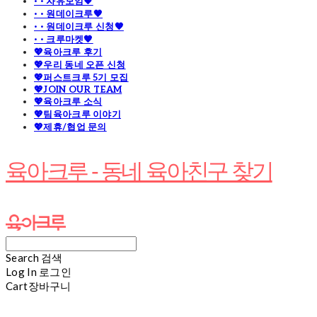
· · 자유모임🧡
· · 원데이크루🧡
· · 원데이크루 신청🧡
· · 크루마켓🧡
💖육아크루 후기
💖우리 동네 오픈 신청
💖퍼스트크루 5기 모집
💖JOIN OUR TEAM
💖육아크루 소식
💖팀육아크루 이야기
💖제휴/협업 문의
육아크루 - 동네 육아친구 찾기
Search
검색
Log In
로그인
Cart
장바구니