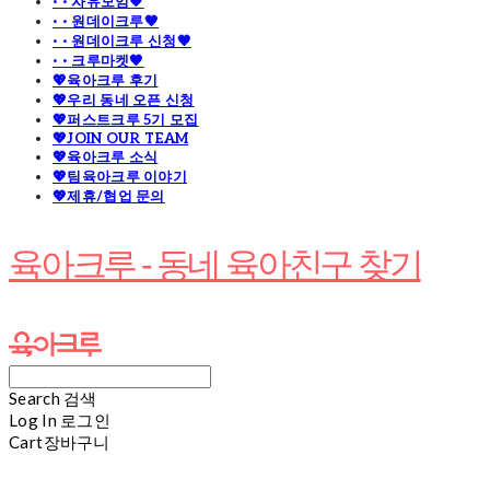
· · 자유모임🧡
· · 원데이크루🧡
· · 원데이크루 신청🧡
· · 크루마켓🧡
💖육아크루 후기
💖우리 동네 오픈 신청
💖퍼스트크루 5기 모집
💖JOIN OUR TEAM
💖육아크루 소식
💖팀육아크루 이야기
💖제휴/협업 문의
육아크루 - 동네 육아친구 찾기
Search
검색
Log In
로그인
Cart
장바구니