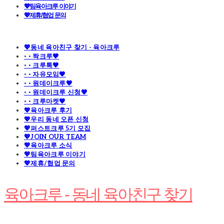
💖팀육아크루 이야기
💖제휴/협업 문의
💖동네 육아친구 찾기 - 육아크루
· · 짝크루🧡
· · 크루톡🧡
· · 자유모임🧡
· · 원데이크루🧡
· · 원데이크루 신청🧡
· · 크루마켓🧡
💖육아크루 후기
💖우리 동네 오픈 신청
💖퍼스트크루 5기 모집
💖JOIN OUR TEAM
💖육아크루 소식
💖팀육아크루 이야기
💖제휴/협업 문의
육아크루 - 동네 육아친구 찾기