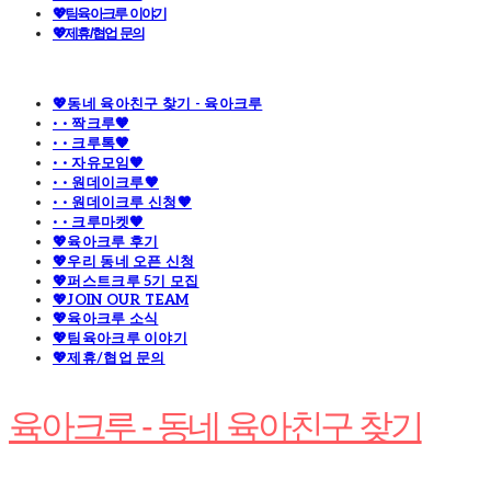
💖팀육아크루 이야기
💖제휴/협업 문의
💖동네 육아친구 찾기 - 육아크루
· · 짝크루🧡
· · 크루톡🧡
· · 자유모임🧡
· · 원데이크루🧡
· · 원데이크루 신청🧡
· · 크루마켓🧡
💖육아크루 후기
💖우리 동네 오픈 신청
💖퍼스트크루 5기 모집
💖JOIN OUR TEAM
💖육아크루 소식
💖팀육아크루 이야기
💖제휴/협업 문의
육아크루 - 동네 육아친구 찾기