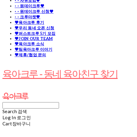
· · 자유모임🧡
· · 원데이크루🧡
· · 원데이크루 신청🧡
· · 크루마켓🧡
💖육아크루 후기
💖우리 동네 오픈 신청
💖퍼스트크루 5기 모집
💖JOIN OUR TEAM
💖육아크루 소식
💖팀육아크루 이야기
💖제휴/협업 문의
육아크루 - 동네 육아친구 찾기
Search
검색
Log In
로그인
Cart
장바구니