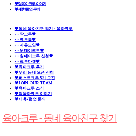
💖팀육아크루 이야기
💖제휴/협업 문의
💖동네 육아친구 찾기 - 육아크루
· · 짝크루🧡
· · 크루톡🧡
· · 자유모임🧡
· · 원데이크루🧡
· · 원데이크루 신청🧡
· · 크루마켓🧡
💖육아크루 후기
💖우리 동네 오픈 신청
💖퍼스트크루 5기 모집
💖JOIN OUR TEAM
💖육아크루 소식
💖팀육아크루 이야기
💖제휴/협업 문의
육아크루 - 동네 육아친구 찾기