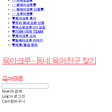
· · 자유모임🧡
· · 원데이크루🧡
· · 원데이크루 신청🧡
· · 크루마켓🧡
💖육아크루 후기
💖우리 동네 오픈 신청
💖퍼스트크루 5기 모집
💖JOIN OUR TEAM
💖육아크루 소식
💖팀육아크루 이야기
💖제휴/협업 문의
육아크루 - 동네 육아친구 찾기
Search
검색
Log In
로그인
Cart
장바구니