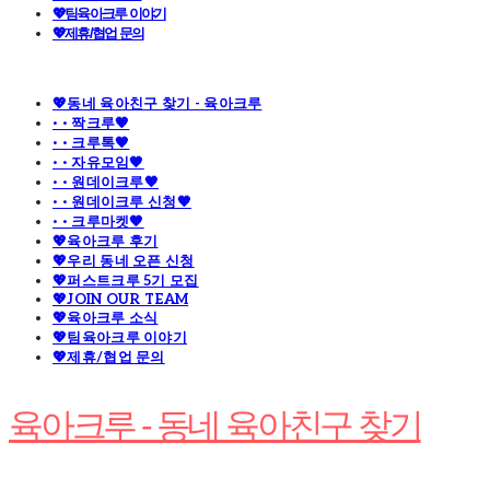
💖팀육아크루 이야기
💖제휴/협업 문의
💖동네 육아친구 찾기 - 육아크루
· · 짝크루🧡
· · 크루톡🧡
· · 자유모임🧡
· · 원데이크루🧡
· · 원데이크루 신청🧡
· · 크루마켓🧡
💖육아크루 후기
💖우리 동네 오픈 신청
💖퍼스트크루 5기 모집
💖JOIN OUR TEAM
💖육아크루 소식
💖팀육아크루 이야기
💖제휴/협업 문의
육아크루 - 동네 육아친구 찾기