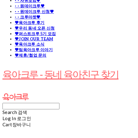
· · 자유모임🧡
· · 원데이크루🧡
· · 원데이크루 신청🧡
· · 크루마켓🧡
💖육아크루 후기
💖우리 동네 오픈 신청
💖퍼스트크루 5기 모집
💖JOIN OUR TEAM
💖육아크루 소식
💖팀육아크루 이야기
💖제휴/협업 문의
육아크루 - 동네 육아친구 찾기
Search
검색
Log In
로그인
Cart
장바구니