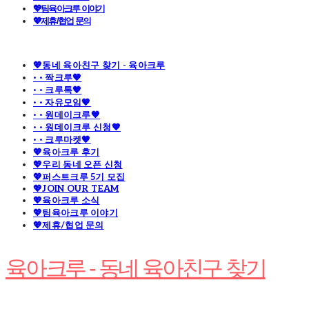
💖팀육아크루 이야기
💖제휴/협업 문의
💖동네 육아친구 찾기 - 육아크루
· · 짝크루🧡
· · 크루톡🧡
· · 자유모임🧡
· · 원데이크루🧡
· · 원데이크루 신청🧡
· · 크루마켓🧡
💖육아크루 후기
💖우리 동네 오픈 신청
💖퍼스트크루 5기 모집
💖JOIN OUR TEAM
💖육아크루 소식
💖팀육아크루 이야기
💖제휴/협업 문의
육아크루 - 동네 육아친구 찾기