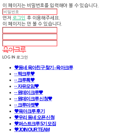
이 페이지는 비밀번호를 입력해야 볼 수 있습니다.
먼저
로그인
후 이용해주세요.
이 페이지는
만 볼 수 있습니다.
LOG IN
로그인
💖동네 육아친구 찾기 - 육아크루
· · 짝크루🧡
· · 크루톡🧡
· · 자유모임🧡
· · 원데이크루🧡
· · 원데이크루 신청🧡
· · 크루마켓🧡
💖육아크루 후기
💖우리 동네 오픈 신청
💖퍼스트크루 5기 모집
💖JOIN OUR TEAM