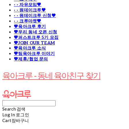
· · 자유모임🧡
· · 원데이크루🧡
· · 원데이크루 신청🧡
· · 크루마켓🧡
💖육아크루 후기
💖우리 동네 오픈 신청
💖퍼스트크루 5기 모집
💖JOIN OUR TEAM
💖육아크루 소식
💖팀육아크루 이야기
💖제휴/협업 문의
육아크루 - 동네 육아친구 찾기
Search
검색
Log In
로그인
Cart
장바구니