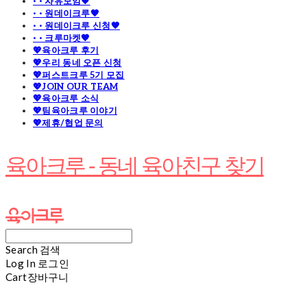
· · 자유모임🧡
· · 원데이크루🧡
· · 원데이크루 신청🧡
· · 크루마켓🧡
💖육아크루 후기
💖우리 동네 오픈 신청
💖퍼스트크루 5기 모집
💖JOIN OUR TEAM
💖육아크루 소식
💖팀육아크루 이야기
💖제휴/협업 문의
육아크루 - 동네 육아친구 찾기
Search
검색
Log In
로그인
Cart
장바구니