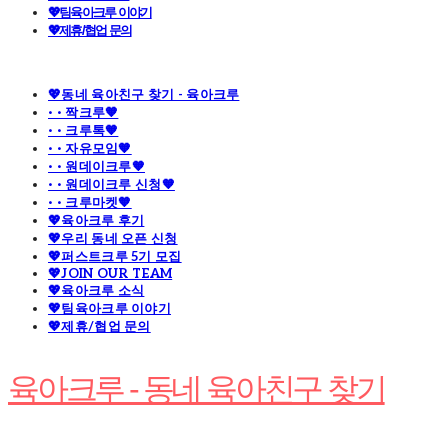
💖팀육아크루 이야기
💖제휴/협업 문의
💖동네 육아친구 찾기 - 육아크루
· · 짝크루🧡
· · 크루톡🧡
· · 자유모임🧡
· · 원데이크루🧡
· · 원데이크루 신청🧡
· · 크루마켓🧡
💖육아크루 후기
💖우리 동네 오픈 신청
💖퍼스트크루 5기 모집
💖JOIN OUR TEAM
💖육아크루 소식
💖팀육아크루 이야기
💖제휴/협업 문의
육아크루 - 동네 육아친구 찾기