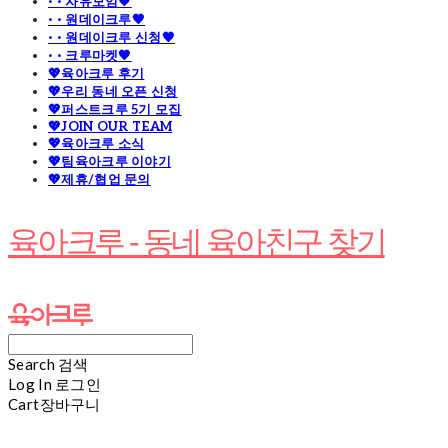
· · 자유모임🧡
· · 원데이크루🧡
· · 원데이크루 신청🧡
· · 크루마켓🧡
💖육아크루 후기
💖우리 동네 오픈 신청
💖퍼스트크루 5기 모집
💖JOIN OUR TEAM
💖육아크루 소식
💖팀육아크루 이야기
💖제휴/협업 문의
육아크루 - 동네 육아친구 찾기
Search
검색
Log In
로그인
Cart
장바구니