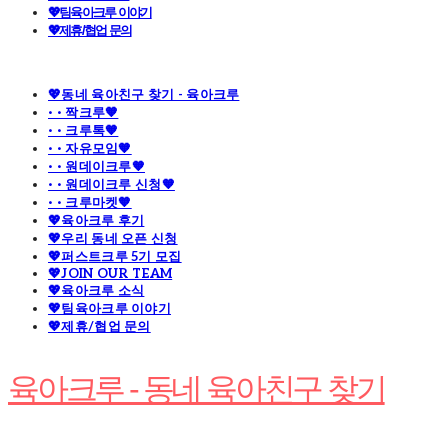
💖팀육아크루 이야기
💖제휴/협업 문의
💖동네 육아친구 찾기 - 육아크루
· · 짝크루🧡
· · 크루톡🧡
· · 자유모임🧡
· · 원데이크루🧡
· · 원데이크루 신청🧡
· · 크루마켓🧡
💖육아크루 후기
💖우리 동네 오픈 신청
💖퍼스트크루 5기 모집
💖JOIN OUR TEAM
💖육아크루 소식
💖팀육아크루 이야기
💖제휴/협업 문의
육아크루 - 동네 육아친구 찾기