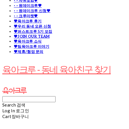
· · 자유모임🧡
· · 원데이크루🧡
· · 원데이크루 신청🧡
· · 크루마켓🧡
💖육아크루 후기
💖우리 동네 오픈 신청
💖퍼스트크루 5기 모집
💖JOIN OUR TEAM
💖육아크루 소식
💖팀육아크루 이야기
💖제휴/협업 문의
육아크루 - 동네 육아친구 찾기
Search
검색
Log In
로그인
Cart
장바구니