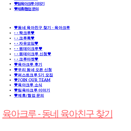
💖팀육아크루 이야기
💖제휴/협업 문의
💖동네 육아친구 찾기 - 육아크루
· · 짝크루🧡
· · 크루톡🧡
· · 자유모임🧡
· · 원데이크루🧡
· · 원데이크루 신청🧡
· · 크루마켓🧡
💖육아크루 후기
💖우리 동네 오픈 신청
💖퍼스트크루 5기 모집
💖JOIN OUR TEAM
💖육아크루 소식
💖팀육아크루 이야기
💖제휴/협업 문의
육아크루 - 동네 육아친구 찾기