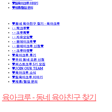
💖팀육아크루 이야기
💖제휴/협업 문의
💖동네 육아친구 찾기 - 육아크루
· · 짝크루🧡
· · 크루톡🧡
· · 자유모임🧡
· · 원데이크루🧡
· · 원데이크루 신청🧡
· · 크루마켓🧡
💖육아크루 후기
💖우리 동네 오픈 신청
💖퍼스트크루 5기 모집
💖JOIN OUR TEAM
💖육아크루 소식
💖팀육아크루 이야기
💖제휴/협업 문의
육아크루 - 동네 육아친구 찾기