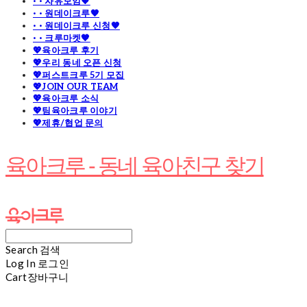
· · 자유모임🧡
· · 원데이크루🧡
· · 원데이크루 신청🧡
· · 크루마켓🧡
💖육아크루 후기
💖우리 동네 오픈 신청
💖퍼스트크루 5기 모집
💖JOIN OUR TEAM
💖육아크루 소식
💖팀육아크루 이야기
💖제휴/협업 문의
육아크루 - 동네 육아친구 찾기
Search
검색
Log In
로그인
Cart
장바구니