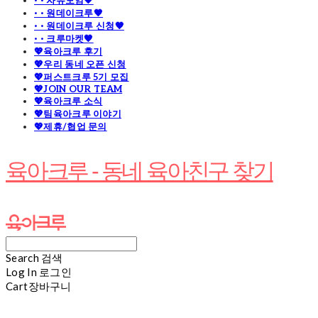
· · 자유모임🧡
· · 원데이크루🧡
· · 원데이크루 신청🧡
· · 크루마켓🧡
💖육아크루 후기
💖우리 동네 오픈 신청
💖퍼스트크루 5기 모집
💖JOIN OUR TEAM
💖육아크루 소식
💖팀육아크루 이야기
💖제휴/협업 문의
육아크루 - 동네 육아친구 찾기
Search
검색
Log In
로그인
Cart
장바구니