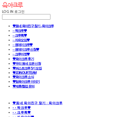
LOG IN
로그인
💖동네 육아친구 찾기 - 육아크루
· · 짝크루🧡
· · 크루톡🧡
· · 자유모임🧡
· · 원데이크루🧡
· · 원데이크루 신청🧡
· · 크루마켓🧡
💖육아크루 후기
💖우리 동네 오픈 신청
💖퍼스트크루 5기 모집
💖JOIN OUR TEAM
💖육아크루 소식
💖팀육아크루 이야기
💖제휴/협업 문의
💖동네 육아친구 찾기 - 육아크루
· · 짝크루🧡
· · 크루톡🧡