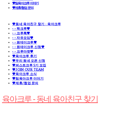
💖팀육아크루 이야기
💖제휴/협업 문의
💖동네 육아친구 찾기 - 육아크루
· · 짝크루🧡
· · 크루톡🧡
· · 자유모임🧡
· · 원데이크루🧡
· · 원데이크루 신청🧡
· · 크루마켓🧡
💖육아크루 후기
💖우리 동네 오픈 신청
💖퍼스트크루 5기 모집
💖JOIN OUR TEAM
💖육아크루 소식
💖팀육아크루 이야기
💖제휴/협업 문의
육아크루 - 동네 육아친구 찾기