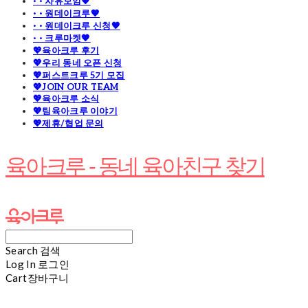
· · 자유모임🧡
· · 원데이크루🧡
· · 원데이크루 신청🧡
· · 크루마켓🧡
💖육아크루 후기
💖우리 동네 오픈 신청
💖퍼스트크루 5기 모집
💖JOIN OUR TEAM
💖육아크루 소식
💖팀육아크루 이야기
💖제휴/협업 문의
육아크루 - 동네 육아친구 찾기
Search
검색
Log In
로그인
Cart
장바구니