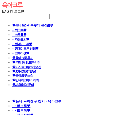
LOG IN
로그인
💖동네 육아친구 찾기 - 육아크루
· · 짝크루🧡
· · 크루톡🧡
· · 자유모임🧡
· · 원데이크루🧡
· · 원데이크루 신청🧡
· · 크루마켓🧡
💖육아크루 후기
💖우리 동네 오픈 신청
💖퍼스트크루 5기 모집
💖JOIN OUR TEAM
💖육아크루 소식
💖팀육아크루 이야기
💖제휴/협업 문의
💖동네 육아친구 찾기 - 육아크루
· · 짝크루🧡
· · 크루톡🧡