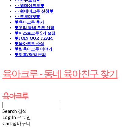
· · 자유모임🧡
· · 원데이크루🧡
· · 원데이크루 신청🧡
· · 크루마켓🧡
💖육아크루 후기
💖우리 동네 오픈 신청
💖퍼스트크루 5기 모집
💖JOIN OUR TEAM
💖육아크루 소식
💖팀육아크루 이야기
💖제휴/협업 문의
육아크루 - 동네 육아친구 찾기
Search
검색
Log In
로그인
Cart
장바구니