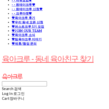
· · 자유모임🧡
· · 원데이크루🧡
· · 원데이크루 신청🧡
· · 크루마켓🧡
💖육아크루 후기
💖우리 동네 오픈 신청
💖퍼스트크루 5기 모집
💖JOIN OUR TEAM
💖육아크루 소식
💖팀육아크루 이야기
💖제휴/협업 문의
육아크루 - 동네 육아친구 찾기
Search
검색
Log In
로그인
Cart
장바구니