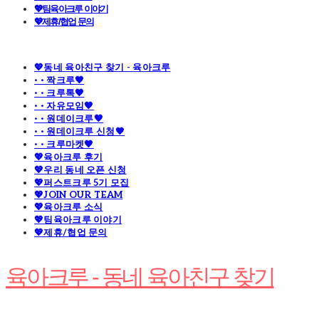
💖팀육아크루 이야기
💖제휴/협업 문의
💖동네 육아친구 찾기 - 육아크루
· · 짝크루🧡
· · 크루톡🧡
· · 자유모임🧡
· · 원데이크루🧡
· · 원데이크루 신청🧡
· · 크루마켓🧡
💖육아크루 후기
💖우리 동네 오픈 신청
💖퍼스트크루 5기 모집
💖JOIN OUR TEAM
💖육아크루 소식
💖팀육아크루 이야기
💖제휴/협업 문의
육아크루 - 동네 육아친구 찾기