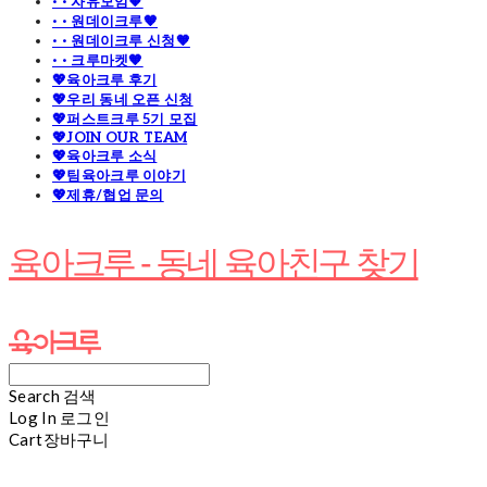
· · 자유모임🧡
· · 원데이크루🧡
· · 원데이크루 신청🧡
· · 크루마켓🧡
💖육아크루 후기
💖우리 동네 오픈 신청
💖퍼스트크루 5기 모집
💖JOIN OUR TEAM
💖육아크루 소식
💖팀육아크루 이야기
💖제휴/협업 문의
육아크루 - 동네 육아친구 찾기
Search
검색
Log In
로그인
Cart
장바구니