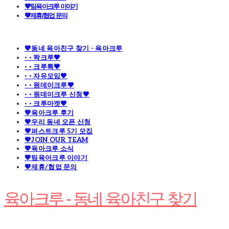
💖팀육아크루 이야기
💖제휴/협업 문의
💖동네 육아친구 찾기 - 육아크루
· · 짝크루🧡
· · 크루톡🧡
· · 자유모임🧡
· · 원데이크루🧡
· · 원데이크루 신청🧡
· · 크루마켓🧡
💖육아크루 후기
💖우리 동네 오픈 신청
💖퍼스트크루 5기 모집
💖JOIN OUR TEAM
💖육아크루 소식
💖팀육아크루 이야기
💖제휴/협업 문의
육아크루 - 동네 육아친구 찾기