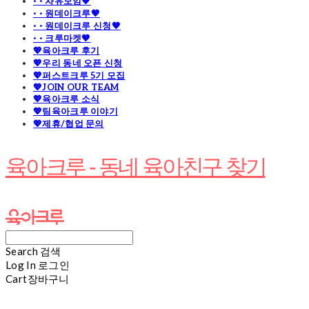
· · 자유모임🧡
· · 원데이크루🧡
· · 원데이크루 신청🧡
· · 크루마켓🧡
💖육아크루 후기
💖우리 동네 오픈 신청
💖퍼스트크루 5기 모집
💖JOIN OUR TEAM
💖육아크루 소식
💖팀육아크루 이야기
💖제휴/협업 문의
육아크루 - 동네 육아친구 찾기
Search
검색
Log In
로그인
Cart
장바구니