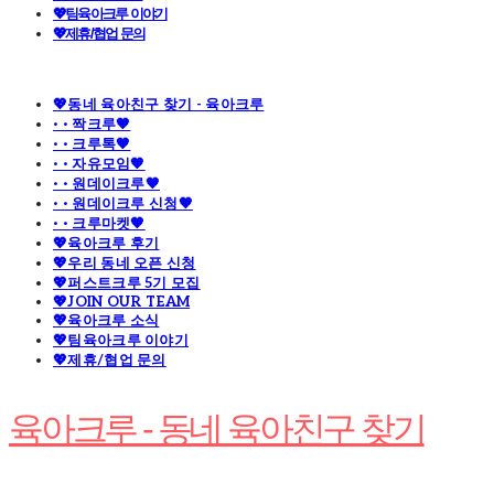
💖팀육아크루 이야기
💖제휴/협업 문의
💖동네 육아친구 찾기 - 육아크루
· · 짝크루🧡
· · 크루톡🧡
· · 자유모임🧡
· · 원데이크루🧡
· · 원데이크루 신청🧡
· · 크루마켓🧡
💖육아크루 후기
💖우리 동네 오픈 신청
💖퍼스트크루 5기 모집
💖JOIN OUR TEAM
💖육아크루 소식
💖팀육아크루 이야기
💖제휴/협업 문의
육아크루 - 동네 육아친구 찾기