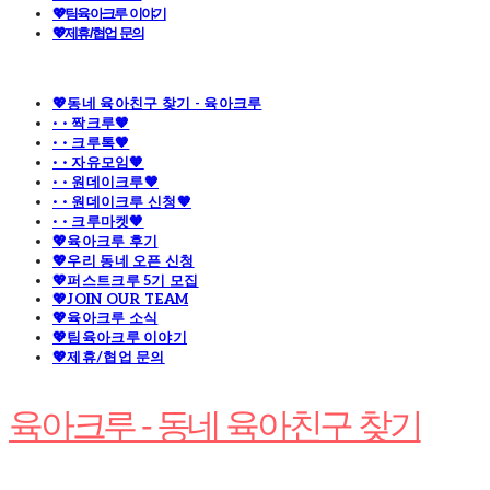
💖팀육아크루 이야기
💖제휴/협업 문의
💖동네 육아친구 찾기 - 육아크루
· · 짝크루🧡
· · 크루톡🧡
· · 자유모임🧡
· · 원데이크루🧡
· · 원데이크루 신청🧡
· · 크루마켓🧡
💖육아크루 후기
💖우리 동네 오픈 신청
💖퍼스트크루 5기 모집
💖JOIN OUR TEAM
💖육아크루 소식
💖팀육아크루 이야기
💖제휴/협업 문의
육아크루 - 동네 육아친구 찾기