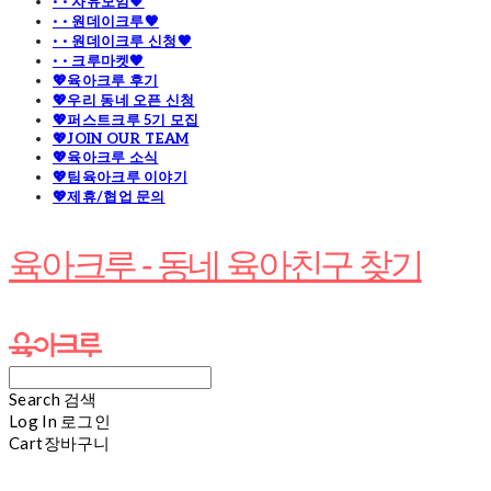
· · 자유모임🧡
· · 원데이크루🧡
· · 원데이크루 신청🧡
· · 크루마켓🧡
💖육아크루 후기
💖우리 동네 오픈 신청
💖퍼스트크루 5기 모집
💖JOIN OUR TEAM
💖육아크루 소식
💖팀육아크루 이야기
💖제휴/협업 문의
육아크루 - 동네 육아친구 찾기
Search
검색
Log In
로그인
Cart
장바구니