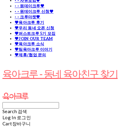
· · 자유모임🧡
· · 원데이크루🧡
· · 원데이크루 신청🧡
· · 크루마켓🧡
💖육아크루 후기
💖우리 동네 오픈 신청
💖퍼스트크루 5기 모집
💖JOIN OUR TEAM
💖육아크루 소식
💖팀육아크루 이야기
💖제휴/협업 문의
육아크루 - 동네 육아친구 찾기
Search
검색
Log In
로그인
Cart
장바구니