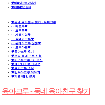
💖팀육아크루 이야기
💖제휴/협업 문의
💖동네 육아친구 찾기 - 육아크루
· · 짝크루🧡
· · 크루톡🧡
· · 자유모임🧡
· · 원데이크루🧡
· · 원데이크루 신청🧡
· · 크루마켓🧡
💖육아크루 후기
💖우리 동네 오픈 신청
💖퍼스트크루 5기 모집
💖JOIN OUR TEAM
💖육아크루 소식
💖팀육아크루 이야기
💖제휴/협업 문의
육아크루 - 동네 육아친구 찾기