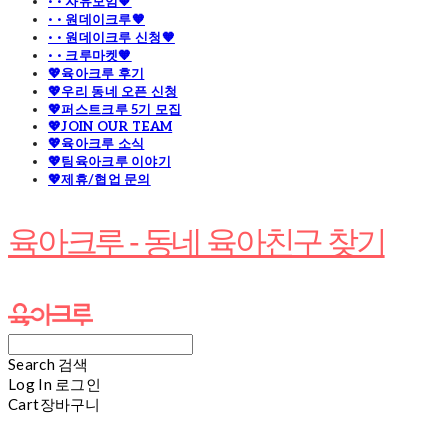
· · 자유모임🧡
· · 원데이크루🧡
· · 원데이크루 신청🧡
· · 크루마켓🧡
💖육아크루 후기
💖우리 동네 오픈 신청
💖퍼스트크루 5기 모집
💖JOIN OUR TEAM
💖육아크루 소식
💖팀육아크루 이야기
💖제휴/협업 문의
육아크루 - 동네 육아친구 찾기
Search
검색
Log In
로그인
Cart
장바구니