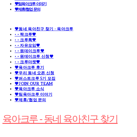
💖팀육아크루 이야기
💖제휴/협업 문의
💖동네 육아친구 찾기 - 육아크루
· · 짝크루🧡
· · 크루톡🧡
· · 자유모임🧡
· · 원데이크루🧡
· · 원데이크루 신청🧡
· · 크루마켓🧡
💖육아크루 후기
💖우리 동네 오픈 신청
💖퍼스트크루 5기 모집
💖JOIN OUR TEAM
💖육아크루 소식
💖팀육아크루 이야기
💖제휴/협업 문의
육아크루 - 동네 육아친구 찾기