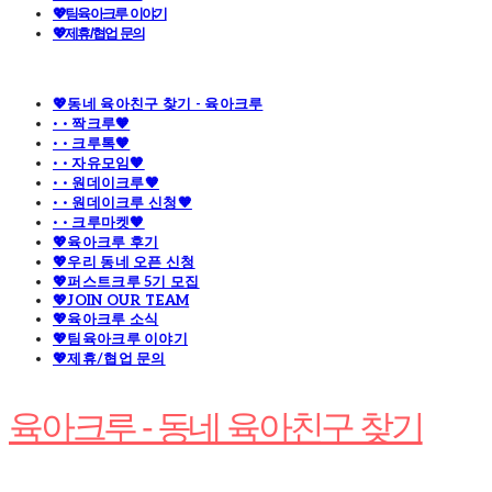
💖팀육아크루 이야기
💖제휴/협업 문의
💖동네 육아친구 찾기 - 육아크루
· · 짝크루🧡
· · 크루톡🧡
· · 자유모임🧡
· · 원데이크루🧡
· · 원데이크루 신청🧡
· · 크루마켓🧡
💖육아크루 후기
💖우리 동네 오픈 신청
💖퍼스트크루 5기 모집
💖JOIN OUR TEAM
💖육아크루 소식
💖팀육아크루 이야기
💖제휴/협업 문의
육아크루 - 동네 육아친구 찾기