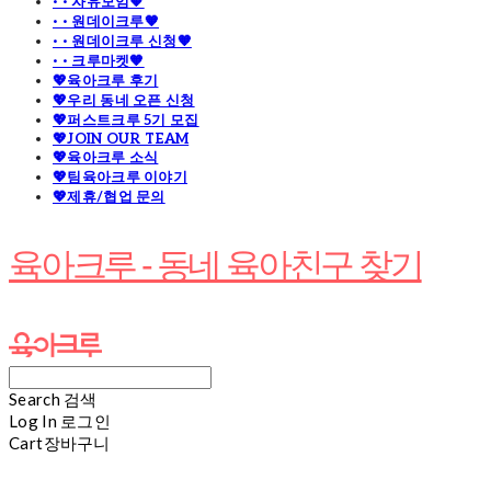
· · 자유모임🧡
· · 원데이크루🧡
· · 원데이크루 신청🧡
· · 크루마켓🧡
💖육아크루 후기
💖우리 동네 오픈 신청
💖퍼스트크루 5기 모집
💖JOIN OUR TEAM
💖육아크루 소식
💖팀육아크루 이야기
💖제휴/협업 문의
육아크루 - 동네 육아친구 찾기
Search
검색
Log In
로그인
Cart
장바구니