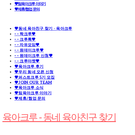
💖팀육아크루 이야기
💖제휴/협업 문의
💖동네 육아친구 찾기 - 육아크루
· · 짝크루🧡
· · 크루톡🧡
· · 자유모임🧡
· · 원데이크루🧡
· · 원데이크루 신청🧡
· · 크루마켓🧡
💖육아크루 후기
💖우리 동네 오픈 신청
💖퍼스트크루 5기 모집
💖JOIN OUR TEAM
💖육아크루 소식
💖팀육아크루 이야기
💖제휴/협업 문의
육아크루 - 동네 육아친구 찾기