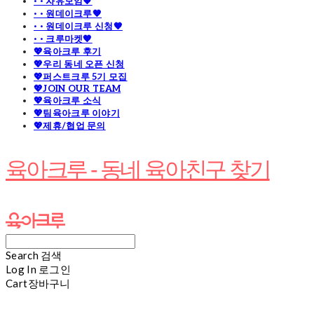
· · 자유모임🧡
· · 원데이크루🧡
· · 원데이크루 신청🧡
· · 크루마켓🧡
💖육아크루 후기
💖우리 동네 오픈 신청
💖퍼스트크루 5기 모집
💖JOIN OUR TEAM
💖육아크루 소식
💖팀육아크루 이야기
💖제휴/협업 문의
육아크루 - 동네 육아친구 찾기
Search
검색
Log In
로그인
Cart
장바구니