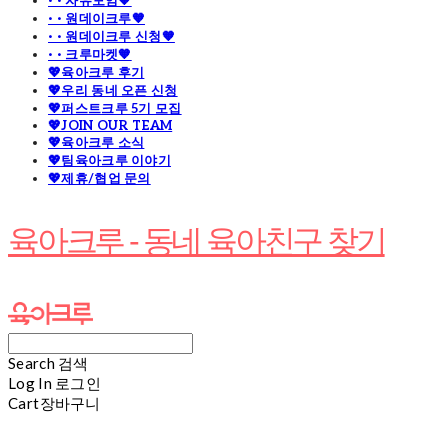
· · 자유모임🧡
· · 원데이크루🧡
· · 원데이크루 신청🧡
· · 크루마켓🧡
💖육아크루 후기
💖우리 동네 오픈 신청
💖퍼스트크루 5기 모집
💖JOIN OUR TEAM
💖육아크루 소식
💖팀육아크루 이야기
💖제휴/협업 문의
육아크루 - 동네 육아친구 찾기
Search
검색
Log In
로그인
Cart
장바구니