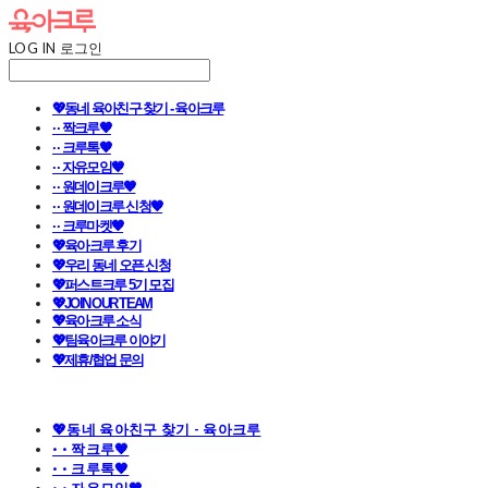
LOG IN
로그인
💖동네 육아친구 찾기 - 육아크루
· · 짝크루🧡
· · 크루톡🧡
· · 자유모임🧡
· · 원데이크루🧡
· · 원데이크루 신청🧡
· · 크루마켓🧡
💖육아크루 후기
💖우리 동네 오픈 신청
💖퍼스트크루 5기 모집
💖JOIN OUR TEAM
💖육아크루 소식
💖팀육아크루 이야기
💖제휴/협업 문의
💖동네 육아친구 찾기 - 육아크루
· · 짝크루🧡
· · 크루톡🧡