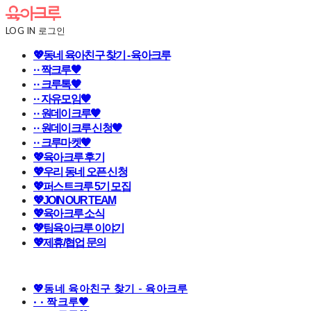
LOG IN
로그인
💖동네 육아친구 찾기 - 육아크루
· · 짝크루🧡
· · 크루톡🧡
· · 자유모임🧡
· · 원데이크루🧡
· · 원데이크루 신청🧡
· · 크루마켓🧡
💖육아크루 후기
💖우리 동네 오픈 신청
💖퍼스트크루 5기 모집
💖JOIN OUR TEAM
💖육아크루 소식
💖팀육아크루 이야기
💖제휴/협업 문의
💖동네 육아친구 찾기 - 육아크루
· · 짝크루🧡