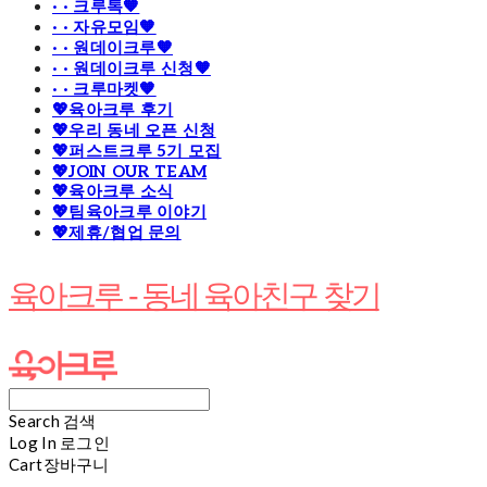
· · 크루톡🧡
· · 자유모임🧡
· · 원데이크루🧡
· · 원데이크루 신청🧡
· · 크루마켓🧡
💖육아크루 후기
💖우리 동네 오픈 신청
💖퍼스트크루 5기 모집
💖JOIN OUR TEAM
💖육아크루 소식
💖팀육아크루 이야기
💖제휴/협업 문의
육아크루 - 동네 육아친구 찾기
Search
검색
Log In
로그인
Cart
장바구니