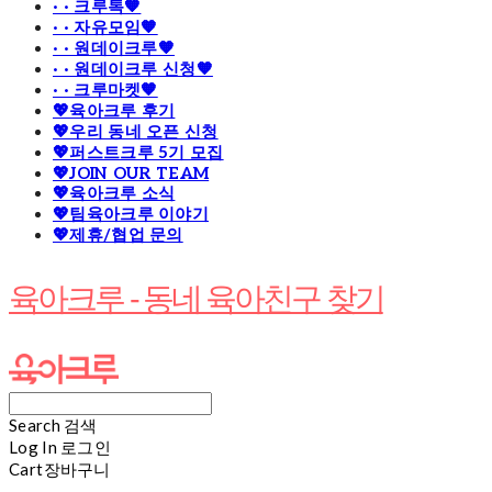
· · 크루톡🧡
· · 자유모임🧡
· · 원데이크루🧡
· · 원데이크루 신청🧡
· · 크루마켓🧡
💖육아크루 후기
💖우리 동네 오픈 신청
💖퍼스트크루 5기 모집
💖JOIN OUR TEAM
💖육아크루 소식
💖팀육아크루 이야기
💖제휴/협업 문의
육아크루 - 동네 육아친구 찾기
Search
검색
Log In
로그인
Cart
장바구니