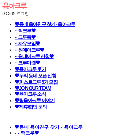
LOG IN
로그인
💖동네 육아친구 찾기 - 육아크루
· · 짝크루🧡
· · 크루톡🧡
· · 자유모임🧡
· · 원데이크루🧡
· · 원데이크루 신청🧡
· · 크루마켓🧡
💖육아크루 후기
💖우리 동네 오픈 신청
💖퍼스트크루 5기 모집
💖JOIN OUR TEAM
💖육아크루 소식
💖팀육아크루 이야기
💖제휴/협업 문의
💖동네 육아친구 찾기 - 육아크루
· · 짝크루🧡