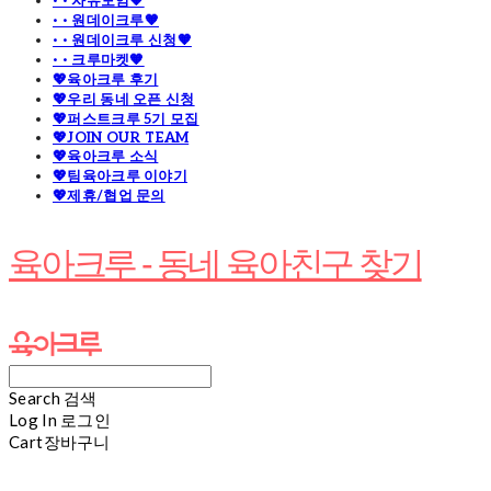
· · 자유모임🧡
· · 원데이크루🧡
· · 원데이크루 신청🧡
· · 크루마켓🧡
💖육아크루 후기
💖우리 동네 오픈 신청
💖퍼스트크루 5기 모집
💖JOIN OUR TEAM
💖육아크루 소식
💖팀육아크루 이야기
💖제휴/협업 문의
육아크루 - 동네 육아친구 찾기
Search
검색
Log In
로그인
Cart
장바구니