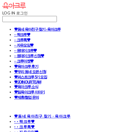
LOG IN
로그인
💖동네 육아친구 찾기 - 육아크루
· · 짝크루🧡
· · 크루톡🧡
· · 자유모임🧡
· · 원데이크루🧡
· · 원데이크루 신청🧡
· · 크루마켓🧡
💖육아크루 후기
💖우리 동네 오픈 신청
💖퍼스트크루 5기 모집
💖JOIN OUR TEAM
💖육아크루 소식
💖팀육아크루 이야기
💖제휴/협업 문의
💖동네 육아친구 찾기 - 육아크루
· · 짝크루🧡
· · 크루톡🧡