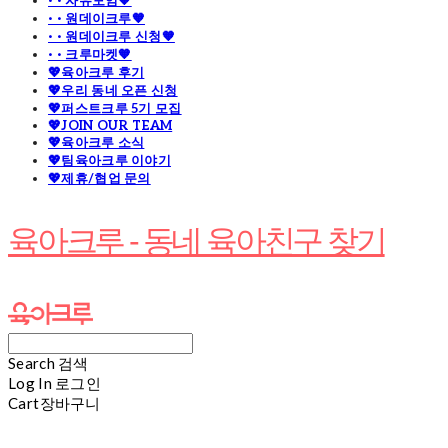
· · 자유모임🧡
· · 원데이크루🧡
· · 원데이크루 신청🧡
· · 크루마켓🧡
💖육아크루 후기
💖우리 동네 오픈 신청
💖퍼스트크루 5기 모집
💖JOIN OUR TEAM
💖육아크루 소식
💖팀육아크루 이야기
💖제휴/협업 문의
육아크루 - 동네 육아친구 찾기
Search
검색
Log In
로그인
Cart
장바구니