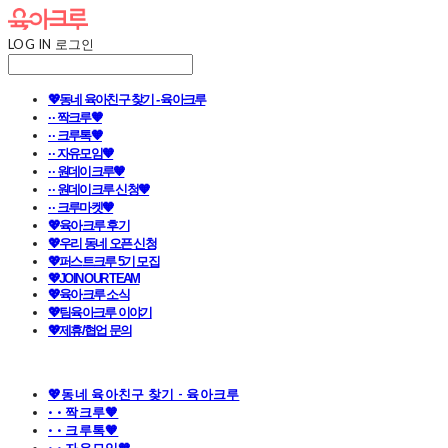
LOG IN
로그인
💖동네 육아친구 찾기 - 육아크루
· · 짝크루🧡
· · 크루톡🧡
· · 자유모임🧡
· · 원데이크루🧡
· · 원데이크루 신청🧡
· · 크루마켓🧡
💖육아크루 후기
💖우리 동네 오픈 신청
💖퍼스트크루 5기 모집
💖JOIN OUR TEAM
💖육아크루 소식
💖팀육아크루 이야기
💖제휴/협업 문의
💖동네 육아친구 찾기 - 육아크루
· · 짝크루🧡
· · 크루톡🧡