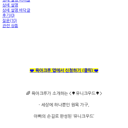
상세 설명 머리글
상세 설명
상세 설명 바닥글
후기(0)
질문(10)
관련 상품
❤️ 육아크루 앱에서 신청하기
(클릭)
❤️
🌈 육아크루가 소개하는 <🌳유니크우드🌳>
- 세상에 하나뿐인 원목 가구,
아빠의 손길로 완성된 ‘유니크우드’