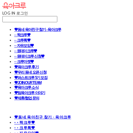
LOG IN
로그인
💖동네 육아친구 찾기 - 육아크루
· · 짝크루🧡
· · 크루톡🧡
· · 자유모임🧡
· · 원데이크루🧡
· · 원데이크루 신청🧡
· · 크루마켓🧡
💖육아크루 후기
💖우리 동네 오픈 신청
💖퍼스트크루 5기 모집
💖JOIN OUR TEAM
💖육아크루 소식
💖팀육아크루 이야기
💖제휴/협업 문의
💖동네 육아친구 찾기 - 육아크루
· · 짝크루🧡
· · 크루톡🧡