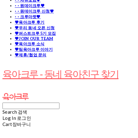
· · 자유모임🧡
· · 원데이크루🧡
· · 원데이크루 신청🧡
· · 크루마켓🧡
💖육아크루 후기
💖우리 동네 오픈 신청
💖퍼스트크루 5기 모집
💖JOIN OUR TEAM
💖육아크루 소식
💖팀육아크루 이야기
💖제휴/협업 문의
육아크루 - 동네 육아친구 찾기
Search
검색
Log In
로그인
Cart
장바구니