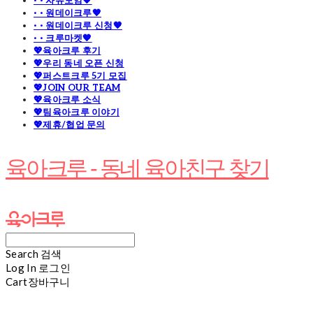
· · 자유모임🧡
· · 원데이크루🧡
· · 원데이크루 신청🧡
· · 크루마켓🧡
💖육아크루 후기
💖우리 동네 오픈 신청
💖퍼스트크루 5기 모집
💖JOIN OUR TEAM
💖육아크루 소식
💖팀육아크루 이야기
💖제휴/협업 문의
육아크루 - 동네 육아친구 찾기
Search
검색
Log In
로그인
Cart
장바구니