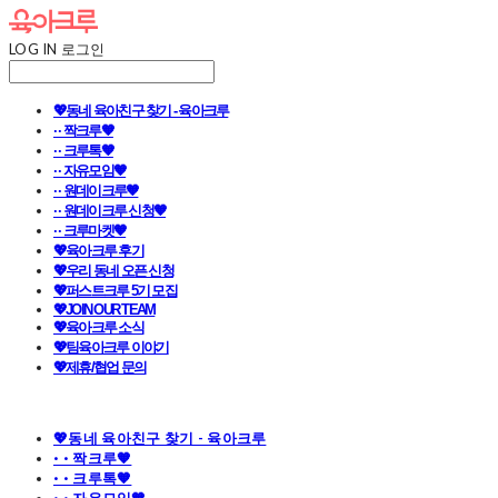
LOG IN
로그인
💖동네 육아친구 찾기 - 육아크루
· · 짝크루🧡
· · 크루톡🧡
· · 자유모임🧡
· · 원데이크루🧡
· · 원데이크루 신청🧡
· · 크루마켓🧡
💖육아크루 후기
💖우리 동네 오픈 신청
💖퍼스트크루 5기 모집
💖JOIN OUR TEAM
💖육아크루 소식
💖팀육아크루 이야기
💖제휴/협업 문의
💖동네 육아친구 찾기 - 육아크루
· · 짝크루🧡
· · 크루톡🧡