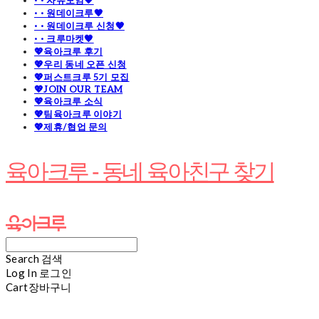
· · 자유모임🧡
· · 원데이크루🧡
· · 원데이크루 신청🧡
· · 크루마켓🧡
💖육아크루 후기
💖우리 동네 오픈 신청
💖퍼스트크루 5기 모집
💖JOIN OUR TEAM
💖육아크루 소식
💖팀육아크루 이야기
💖제휴/협업 문의
육아크루 - 동네 육아친구 찾기
Search
검색
Log In
로그인
Cart
장바구니