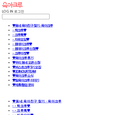
LOG IN
로그인
💖동네 육아친구 찾기 - 육아크루
· · 짝크루🧡
· · 크루톡🧡
· · 자유모임🧡
· · 원데이크루🧡
· · 원데이크루 신청🧡
· · 크루마켓🧡
💖육아크루 후기
💖우리 동네 오픈 신청
💖퍼스트크루 5기 모집
💖JOIN OUR TEAM
💖육아크루 소식
💖팀육아크루 이야기
💖제휴/협업 문의
💖동네 육아친구 찾기 - 육아크루
· · 짝크루🧡
· · 크루톡🧡