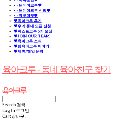
· · 자유모임🧡
· · 원데이크루🧡
· · 원데이크루 신청🧡
· · 크루마켓🧡
💖육아크루 후기
💖우리 동네 오픈 신청
💖퍼스트크루 5기 모집
💖JOIN OUR TEAM
💖육아크루 소식
💖팀육아크루 이야기
💖제휴/협업 문의
육아크루 - 동네 육아친구 찾기
Search
검색
Log In
로그인
Cart
장바구니