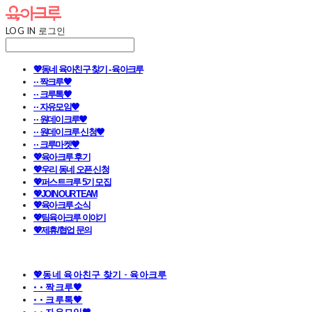
LOG IN
로그인
💖동네 육아친구 찾기 - 육아크루
· · 짝크루🧡
· · 크루톡🧡
· · 자유모임🧡
· · 원데이크루🧡
· · 원데이크루 신청🧡
· · 크루마켓🧡
💖육아크루 후기
💖우리 동네 오픈 신청
💖퍼스트크루 5기 모집
💖JOIN OUR TEAM
💖육아크루 소식
💖팀육아크루 이야기
💖제휴/협업 문의
💖동네 육아친구 찾기 - 육아크루
· · 짝크루🧡
· · 크루톡🧡