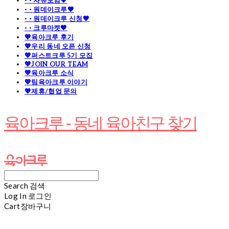
· · 자유모임🧡
· · 원데이크루🧡
· · 원데이크루 신청🧡
· · 크루마켓🧡
💖육아크루 후기
💖우리 동네 오픈 신청
💖퍼스트크루 5기 모집
💖JOIN OUR TEAM
💖육아크루 소식
💖팀육아크루 이야기
💖제휴/협업 문의
육아크루 - 동네 육아친구 찾기
Search
검색
Log In
로그인
Cart
장바구니