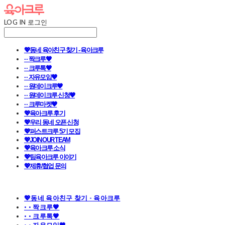
LOG IN
로그인
💖동네 육아친구 찾기 - 육아크루
· · 짝크루🧡
· · 크루톡🧡
· · 자유모임🧡
· · 원데이크루🧡
· · 원데이크루 신청🧡
· · 크루마켓🧡
💖육아크루 후기
💖우리 동네 오픈 신청
💖퍼스트크루 5기 모집
💖JOIN OUR TEAM
💖육아크루 소식
💖팀육아크루 이야기
💖제휴/협업 문의
💖동네 육아친구 찾기 - 육아크루
· · 짝크루🧡
· · 크루톡🧡