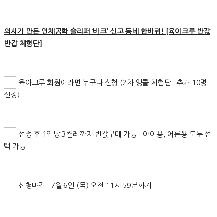
의사가 만든 인체공학 슬리퍼 ‘바크’ 신고 동네 한바퀴! [육아크루 반값
반갑 체험단]
육아크루 회원이라면 누구나 신청 (2차 앵콜 체험단 : 추가 10명
선정)
선정 후 1인당 3켤레까지 반값구매 가능 - 아이용, 어른용 모두 선
택 가능
신청마감 : 7월 6일 (목) 오전 11시 59분까지